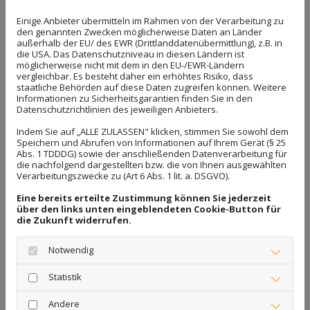
Alte Straße 9
Einige Anbieter übermitteln im Rahmen von der Verarbeitung zu
den genannten Zwecken möglicherweise Daten an Länder
30989 Gehrden
außerhalb der EU/ des EWR (Drittlanddatenübermittlung), z.B. in
die USA. Das Datenschutzniveau in diesen Ländern ist
möglicherweise nicht mit dem in den EU-/EWR-Ländern
Kontakt
vergleichbar. Es besteht daher ein erhöhtes Risiko, dass
staatliche Behörden auf diese Daten zugreifen können. Weitere
Informationen zu Sicherheitsgarantien finden Sie in den
Telefon:
05108 644936
Datenschutzrichtlinien des jeweiligen Anbieters.
Telefax: 05108 912933
Indem Sie auf „ALLE ZULASSEN" klicken, stimmen Sie sowohl dem
Speichern und Abrufen von Informationen auf Ihrem Gerät (§ 25
E-Mail:
info@tischlerei-gehrden.de
Abs. 1 TDDDG) sowie der anschließenden Datenverarbeitung für
die nachfolgend dargestellten bzw. die von Ihnen ausgewählten
Verarbeitungszwecke zu (Art 6 Abs. 1 lit. a. DSGVO).
Eine bereits erteilte Zustimmung können Sie jederzeit
über den links unten eingeblendeten Cookie-Button für
die Zukunft widerrufen.
Google Maps
Notwendig
inaktiv
Statistik
Aufgrund Ihrer Cookie-
Einstellungen kann dieses Modul
Andere
nicht geladen werden.