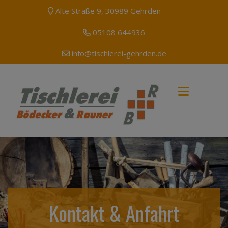
Alte Straße 9, 30989 Gehrden
05108 644936
info@tischlerei-gehrden.de
Kontakt & Anfahrt