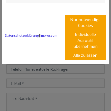
Wenn Sie dieses Modul sehen
möchten, passen Sie bitte Ihre
Cookie-Einstellungen
entsprechend an.
Nur notwendige
Cookies
Schreiben Sie uns eine Nachricht
Cookie Einstellungen
Individuelle
Datenschutzerklärung
|
Impressum
Auswahl
übernehmen
Alle zulassen