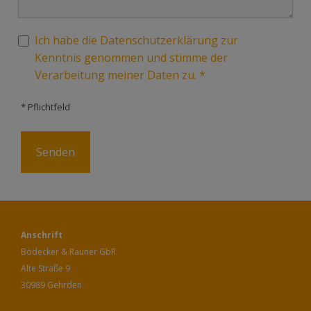
Ich habe die Datenschutzerklärung zur
Kenntnis genommen und stimme der
Verarbeitung meiner Daten zu. *
* Pflichtfeld
Anschrift
Bödecker & Rauner GbR
Alte Straße 9
30989 Gehrden